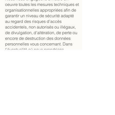
oeuvre toutes les mesures techniques et
organisationnelles appropriées afin de
garantir un niveau de sécurité adapté
au regard des risques d’accès
accidentels, non autorisés ou illégaux,
de divulgation, d’altération, de perte ou
encore de destruction des données
personnelles vous concernant. Dans
l’éventualité où nous prendrions
connaissance d’un accès illégal aux
données personnelles vous concernant
stockées sur nos serveurs ou ceux de
nos prestataires, ou d’un accès non
autorisé ayant pour conséquence la
réalisation des risques identifiés ci-
dessus, nous nous engageons à :
Vous notifier l’incident dans les plus
brefs délais ;
Examiner les causes de l’incident et
vous en informer ;